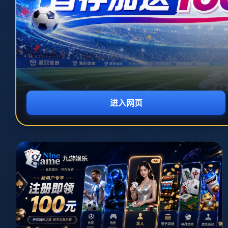
Toggle menu