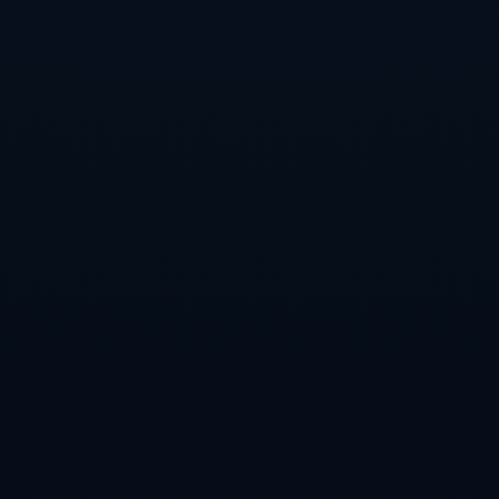
过系统级推送秒级触达，无需时刻盯盘也能掌控全局。
(xG)等专业级分析工具，让您像教练一样看懂比赛。
窗广告。严格遵循隐私保护协议，守护您的个人信息安全。