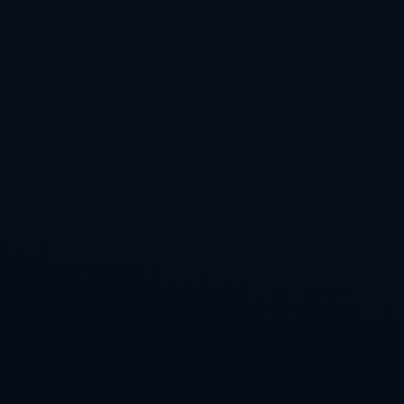
自定义关注主队或特定赛事，开赛、进球、红牌等关键节点通
多维数据看板
独家引入高阶数据模型，提供球员热区图、传球网络、预期进球
纯净安全环境
官方通道下载，经过严格的签名校验，杜绝任何恶意插件与弹
立即获取官方App