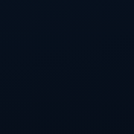
。
验。
求，我们倾注大量资源打造了这款移动端利器。